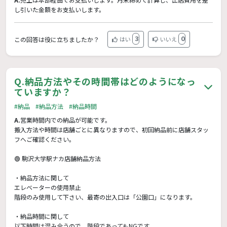
し引いた金額をお支払いします。
3
0
この回答は役に立ちましたか？
はい
いいえ
Q.
納品方法やその時間帯はどのようになっ
ていますか？
#納品
#納品方法
#納品時間
A.
営業時間内での納品が可能です。
搬入方法や時間は店舗ごとに異なりますので、初回納品前に店舗スタッ
フへご確認ください。
🟢 駒沢大学駅ナカ店舗納品方法
・納品方法に関して
エレベーターの使用禁止
階段のみ使用して下さい、最寄の出入口は「公園口」になります。
・納品時間に関して
以下時間は混み合うので、階段であってもNGです。