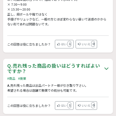
× 7:30〜9:00
× 15:30〜20:00
正し、段ボールや箱ではなく
手提げやリュックなど、一般の方とほぼ変わらない装いで迷惑のかから
ない形であれば問題ないです。
1
0
この回答は役に立ちましたか？
はい
いいえ
Q.
売れ残った商品の扱いはどうすればよい
ですか？
#商品
#廃棄
A.
売れ残った商品は出品パートナー様が引き取り下さい。
希望される場合は店舗で無償での処分も可能です。
1
0
この回答は役に立ちましたか？
はい
いいえ