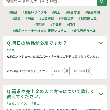
#納品
#支払いサイクル
#売上
#納品方法
#納品時間
#商品
#廃棄
#出品登録
#登録更新
#他店舗出品
#値引き
#手数料
#回収
#出品パートナー様向け 管理システム
#食品表示ラベル
Q.
毎日の納品が必須ですか？
#納品
A.
納品スケジュールは出品パートナー様のご判断に委ねられています。
3
0
この回答は役に立ちましたか？
はい
いいえ
Q.
請求や売上金の入金方法について詳しく
教えてください。
#支払いサイクル
#売上
A.
売上は本部経由でお支払いします。月末締めで計算し、出店費用を差